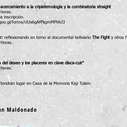
 acercamiento a la cripistemología y la combinatoria straight
 horas.
a inscripción.
/goo.gl/forms/UUx6gAfPkgmMPhhJ3
ir:
reflexionando en torno al documental boliviano
The Fight
y otros f
 Horas.
as del deseo y los placeres en clave disca-cuir"
 horas.
s tendrán lugar en Casa de la Memoria Kaji Tulam.
han Maldonado