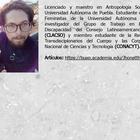
Licenciado y maestro en Antropología So
Universidad Autónoma de Puebla. Estudiante 
Feministas de la Universidad Autónoma 
investigador del Grupo de Trabajo en E
Discapacidad del Consejo Latinoamerican
(CLACSO)
y miembro estudiante de la Red
Transdisciplonarios del Cuerpo y las Cor
Nacional de Ciencias y Tecnología
(CONACYT)
Artículos:
https://buap.academia.edu/Jhonat
© 2023 by
Queerpoéticas
Pr
l:
queerpoeticas@gmail.com
created with
Wix