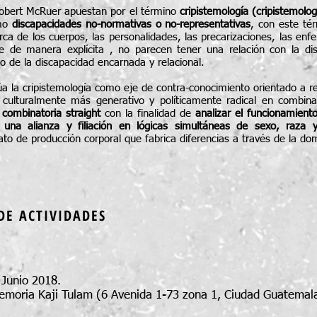
Robert McRuer apuestan por el término
cripistemología (cripistemolog
omo
discapacidades no-normativas o no-representativas
, con este tér
ca de los cuerpos, las personalidades, las precarizaciones, las enf
e de manera explícita , no parecen tener una relación con la dis
o de la discapacidad encarnada y relacional.
úa la cripistemología como eje de contra-conocimiento orientado a 
culturalmente más generativo y políticamente radical en combina
o
combinatoria straight
con la finalidad de
analizar el funcionamiento
 una alianza y filiación en lógicas simultáneas de sexo, raza y
ato de producción corporal que fabrica diferencias a través de la do
DE ACTIVIDADES
Junio 2018.
emoria Kaji Tulam (6 Avenida 1-73 zona 1, Ciudad Guatemal